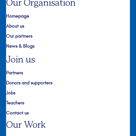
Our Organisation
Homepage
About us
Our partners
News & Blogs
Join us
Partners
Donors and supporters
Jobs
Teachers
Contact us
Our Work